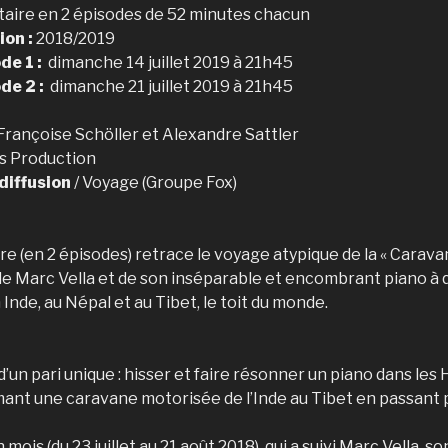
ire en 2 épisodes de 52 minutes chacun
on :
2018/2019
de 1 :
dimanche 14 juillet 2019 à 21h45
ode 2 :
dimanche 21 juillet 2019 à 21h45
 Françoise Schöller et Alexandre Sattler
ps Production
diffusion
/ Voyage (Groupe Fox)
e (en 2 épisodes) retrace le voyage atypique de la « Carav
e Marc Vella et de son inséparable et encombrant piano à 
de, au Népal et au Tibet, le toit du monde.
d’un pari unique : hisser et faire résonner un piano dans les 
mant une caravane motorisée de l’Inde au Tibet en passant p
mois (du 23 juillet au 21 août 2018), qui a suivi Marc Vella, s