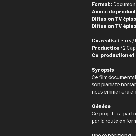
Format :
Documenta
Année de producti
Diffusion TV épiso
Diffusion TV épis
Co-réalisateurs
/
Production
/ 2 Ca
Co-production et 
Synopsis
Ce film documentair
son pianiste nomad
nous emmènera en In
Génèse
Ce projet est parti 
par la route en for
Une expédition d’un 