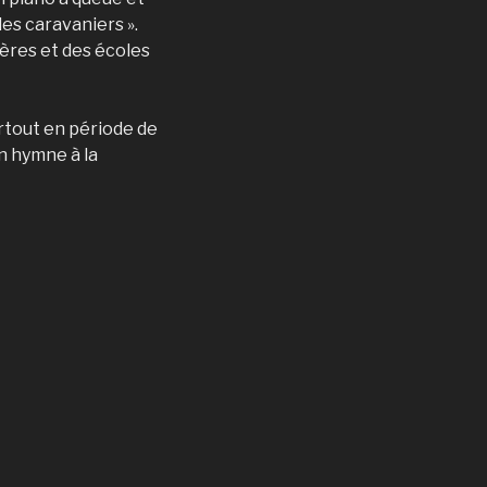
s caravaniers ».
tères et des écoles
rtout en période de
n hymne à la