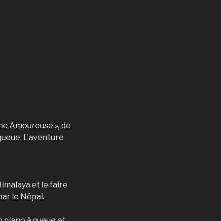
ane Amoureuse », de
queue. L’aventure
Himalaya et le faire
ar le Népal.
on piano à queue et