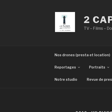
Aller
au
contenu
2 CA
principal
TV – Films – 
Nos drones (presta et location)
Reportages
Portraits
Notre studio
Revue de pre