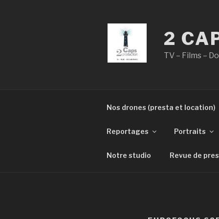
Aller
au
contenu
2 CA
principal
TV – Films – 
Nos drones (presta et location)
Reportages
Portraits
Notre studio
Revue de pre