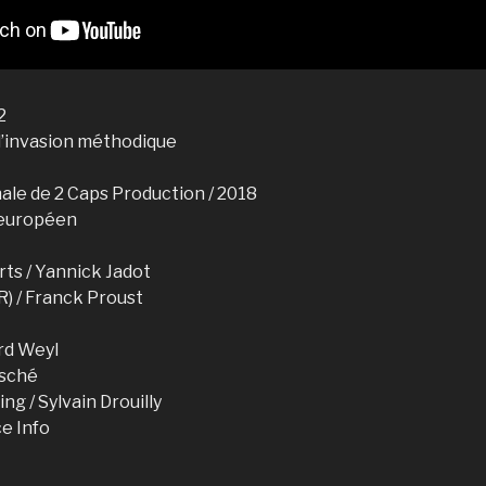
2
 l’invasion méthodique
ale de 2 Caps Production / 2018
 européen
ts / Yannick Jadot
) / Franck Proust
ard Weyl
usché
g / Sylvain Drouilly
ce Info