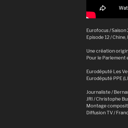
Eurofocus / Saison 
Episode 12 / Chine,
Une création origin
Pour le Parlement
Eurodéputé Les Ver
Eurodéputé PPE (LR
Journaliste / Bern
JRI / Christophe B
Montage compositin
Diffusion TV / Fran