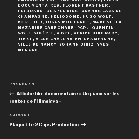
DOCUMENTAIRES
,
FLORENT KASTNER
,
FLYBOARD
,
GOSPEL KIDS
,
GRANDS LACS DE
CHAMPAGNE
,
HELIODOME
,
HUGO WOLF
,
KOS'THOR
,
LUKAS MOUTARDE
,
MARC VELLA
,
MAZARINE CARBONARE
,
PCPL
,
QUENTIN
WOLF
,
SIBÉRIE
,
SIDEL
,
STRIDE BIKE PARC
,
TIBET
,
VILLE CHÂLONS-EN-CHAMPAGNE
,
VILLE DE NANCY
,
YOHANN DINIZ
,
YVES
MENARD
Navigation
PRÉCÉDENT
Article
de
précédent
Affiche film documentaire « Un piano sur les
l’article
routes de l’Himalaya »
SUIVANT
Article
suivant
Plaquette 2 Caps Production