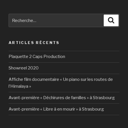
Recherche
Reche
pour
:
ARTICLES RÉCENTS
Plaquette 2 Caps Production
Showreel 2020
Affiche film documentaire « Un piano sur les routes de
l’Himalaya »
Avant-première « Déchirures de familles » à Strasbourg
Avant-première « Libre à en mourir » à Strasbourg