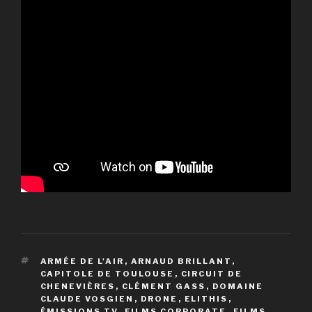
ÉTIQUETTES
ARMÉE DE L'AIR
,
ARNAUD BRILLANT
,
CAPITOLE DE TOULOUSE
,
CIRCUIT DE
CHENEVIÈRES
,
CLÉMENT GASS
,
DOMAINE
CLAUDE VOSGIEN
,
DRONE
,
ELITHIS
,
ÉMISSIONS TV
,
FILMS CORPORATE
,
FILMS