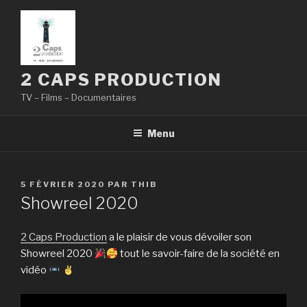
Aller
au
contenu
principal
2 CAPS PRODUCTION
TV – Films – Documentaires
Menu
PUBLIÉ
5 FÉVRIER 2020
PAR
THIB
LE
Showreel 2020
2 Caps Production
a le plaisir de vous dévoiler son
Showreel 2020
tout le savoir-faire de la société en
vidéo